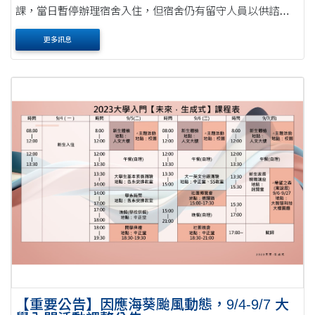
課，當日暫停辦理宿舍入住，但宿舍仍有留守人員以供諮詢
並提供協助。 ★ 未於9/4(一)進住之住宿生仍可在9/5(二)～
更多訊息
9/10(日)入住，但依據中央氣象局颱....
【重要公告】因應海葵颱風動態，9/4-9/7 大