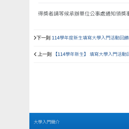
得獎者請等候承辦單位公事處通知領獎
下一則
114學年度新生填寫大學入門活動回饋
上一則
【114學年新生】 填寫大學入門活動
大學入門簡介