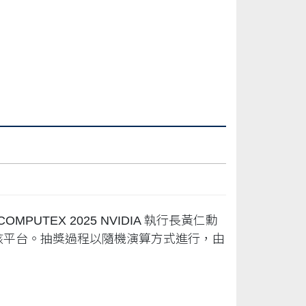
UTEX 2025 NVIDIA 執行長黃仁勳
該平台。抽獎過程以隨機演算方式進行，由