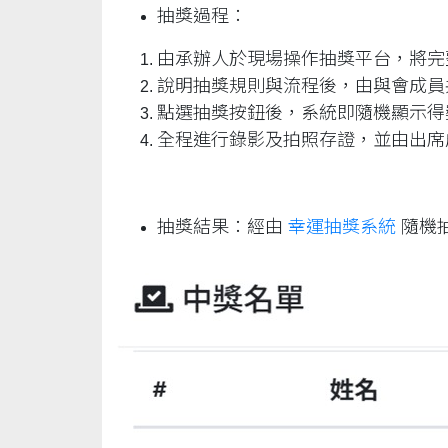
抽獎過程：
由承辦人於現場操作抽獎平台，將完
說明抽獎規則與流程後，由與會成員
點選抽獎按鈕後，系統即隨機顯示得
全程進行錄影及拍照存證，並由出席
抽獎結果：經由
幸運抽獎系統
隨機