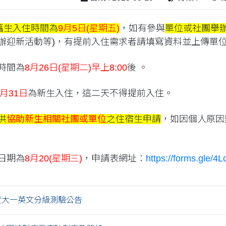
舊生入住時間為
9月5日(星期五)
，如有參與
單位或社團舉
辦迎新活動等)，有提前入住需求者請填寫資料並上傳單
時間為
8月26日(星期二)早上8:00
後 。
8月31日
為新生入住，這二天不得提前入住。
供
協助新生相關社團或單位
之住宿生申請
，如因個人原因
日期為
8月20(星期三)
，申請表網址：
https://forms.gle
年度大一英文分級測驗公告