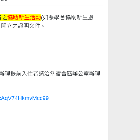
辦之
協助新生活動
(如系學會協助新生搬
位開立之證明文件。
辦理提前入住者請洽各宿舍區辦公室辦理
/4LcAqV74HkmvMcc99