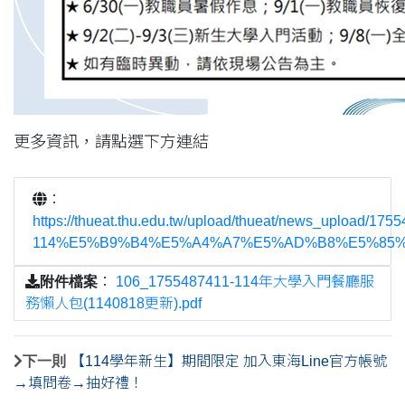
更多資訊，請點選下方連結
：
https://thueat.thu.edu.tw/upload/thueat/news_upload/175
114%E5%B9%B4%E5%A4%A7%E5%AD%B8%E5%85%
附件檔案
：
106_1755487411-114年大學入門餐廳服
務懶人包(1140818更新).pdf
下一則
【114學年新生】期間限定 加入東海Line官方帳號
→填問卷→抽好禮！