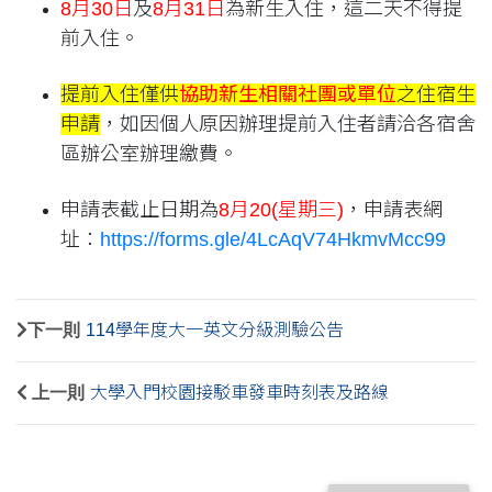
8月30日
及
8月31日
為新生入住，這二天不得提
前入住。
提前入住僅供
協助新生相關社團或單位
之住宿生
申請
，如因個人原因辦理提前入住者請洽各宿舍
區辦公室辦理繳費。
申請表截止日期為
8月20(星期三)
，申請表網
址：
https://forms.gle/4LcAqV74HkmvMcc99
下一則
114學年度大一英文分級測驗公告
上一則
大學入門校園接駁車發車時刻表及路線